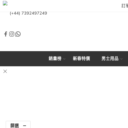
訂
(+44) 7392497249
銷量榜
新春特價
男士用品
篩選