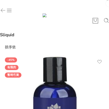
Sliquid
排序依
-45%
有限的
暫時冇貨