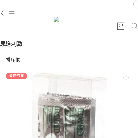
尿道刺激
排序依
暫時冇貨