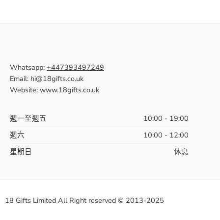
Whatsapp:
+447393497249
Email: hi@18gifts.co.uk
Website: www.18gifts.co.uk
週一至週五
10:00 - 19:00
週六
10:00 - 12:00
星期日
休息
18 Gifts Limited All Right reserved © 2013-2025