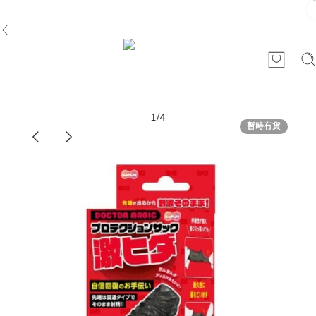
1
/
4
暫時冇貨