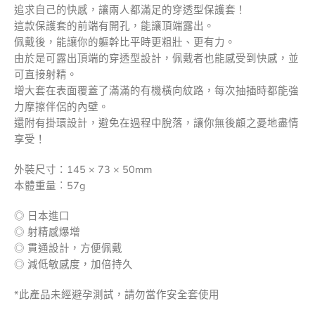
追求自己的快感，讓兩人都滿足的穿透型保護套！
這款保護套的前端有開孔，能讓頂端露出。
佩戴後，能讓你的軀幹比平時更粗壯、更有力。
由於是可露出頂端的穿透型設計，佩戴者也能感受到快感，並
可直接射精。
增大套在表面覆蓋了滿滿的有機橫向紋路，每次抽插時都能強
力摩擦伴侶的內壁。
還附有掛環設計，避免在過程中脫落，讓你無後顧之憂地盡情
享受！
外裝尺寸：145 × 73 × 50mm
本體重量︰57g
◎ 日本進口
◎ 射精感爆增
◎ 貫通設計，方便佩戴
◎ 減低敏感度，加倍持久
*此產品未經避孕測試，請勿當作安全套使用