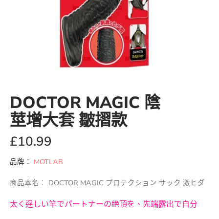
DOCTOR MAGIC 陰
莖增大套 皺摺款
£
10.99
品牌：
MOTLAB
商品本名︰ DOCTOR MAGIC プロテクション サック 激ヒダ
太く逞しい竿でパートナーの絶頂を、先端露出で自分